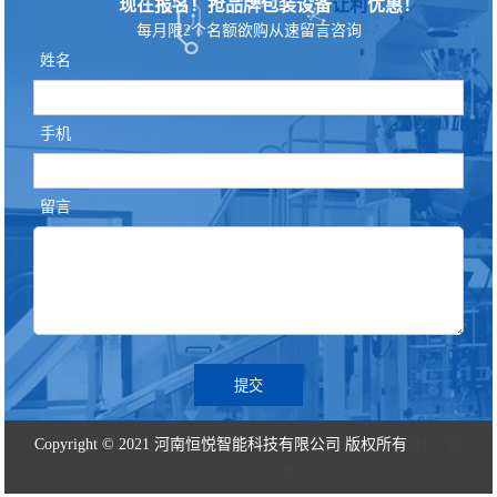
现在报名！抢品牌包装设备
让利
优惠！
每月限2个名额欲购从速留言咨询
姓名
手机
留言
提交
Copyright © 2021 河南恒悦智能科技有限公司 版权所有
豫ICP备
2021017266号