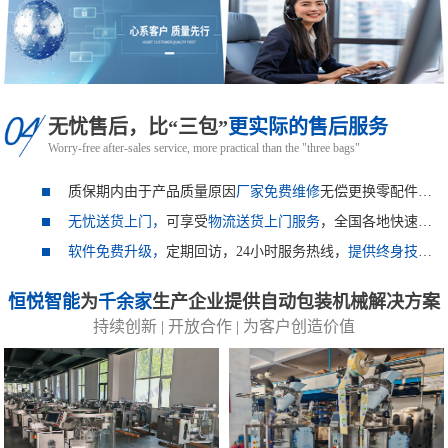
无忧售后，比“三包”
更实际的售后服务
Worry-free after-sales service, more practical than the "three bags"
质保期内由于产品质量原因
厂家免费维修
无偿更换零配件，
设
无忧送货上门，
可享受
物流送货上门服务
，全国各地快速到达。
软件免费升级，
定期回访，24小时服务热线，
提供终身技术支持。
恒悦智能
为
千余家
生产企业提供自动包装机械解决方案
持续创新 | 开放合作 | 为客户创造价值