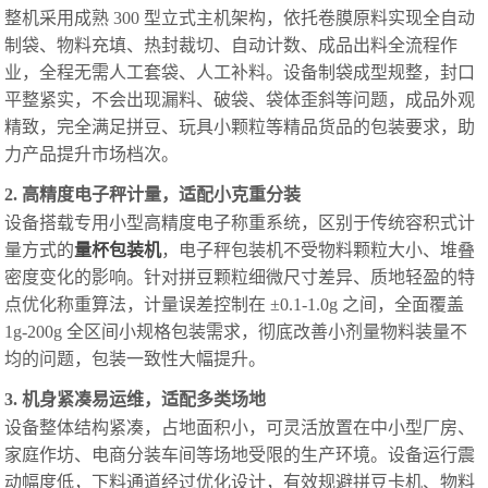
整机采用成熟 300 型立式主机架构，依托卷膜原料实现全自动
制袋、物料充填、热封裁切、自动计数、成品出料全流程作
业，全程无需人工套袋、人工补料。设备制袋成型规整，封口
平整紧实，不会出现漏料、破袋、袋体歪斜等问题，成品外观
精致，完全满足拼豆、玩具小颗粒等精品货品的包装要求，助
力产品提升市场档次。
2. 高精度电子秤计量，适配小克重分装
设备搭载专用小型高精度电子称重系统，区别于传统
容积式计
量方式的
量杯包装机
，电子秤包装机不受物料颗粒大小、堆叠
密度变化的影响。针对拼豆颗粒细微尺寸差异、质地轻盈的特
点优化称重算法，计量误差控制在 ±0.1-1.0g 之间，全面覆盖
1g-200g 全区间小规格包装需求，彻底改善小剂量物料装量不
均的问题，包装一致性大幅提升。
3. 机身紧凑易运维，适配多类场地
设备整体结构紧凑，占地面积小，可灵活放置在中小型厂房、
家庭作坊、电商分装车间等场地受限的生产环境。设备运行震
动幅度低，下料通道经过优化设计，有效规避拼豆卡机、物料