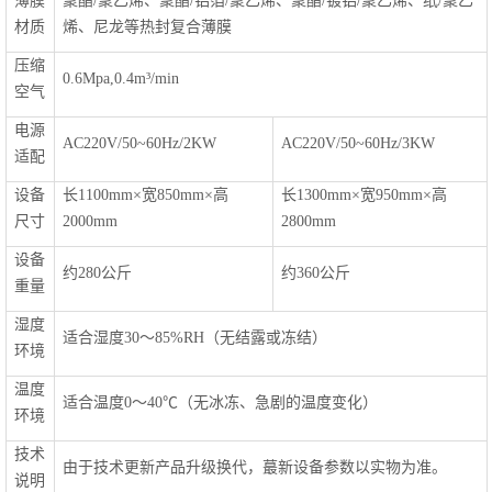
薄膜
聚酯/聚乙烯、聚酯/铝箔/聚乙烯、聚酯/镀铝/聚乙烯、纸/聚乙
材质
烯、尼龙等热封复合薄膜
压缩
0.6Mpa,0.4m³/min
空气
电源
AC220V/50~60Hz/2KW
AC220V/50~60Hz/3KW
适配
设备
长1100mm×宽850mm×高
长1300mm×宽950mm×高
尺寸
2000mm
2800mm
设备
约280公斤
约360公斤
重量
湿度
适合湿度30～85%RH（无结露或冻结）
环境
温度
适合温度0～40℃（无冰冻、急剧的温度变化）
环境
技术
由于技术更新产品升级换代，蕞新设备参数以实物为准。
说明