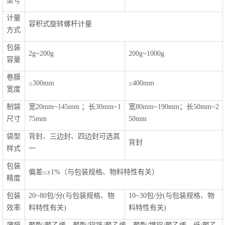
型号
计量
容积式旋转螺杆计量
方式
包装
2g~200g
200g~1000g
容量
卷膜
≤300mm
≤400mm
宽度
制袋
宽20mm~145mm ；长30mm~1
宽80mm~190mm；长50mm~2
尺寸
75mm
50mm
袋型
背封、三边封、四边封可选其
背封
样式
一
包装
偏差≤±1%（与包装规格、物料特性有关）
精度
包装
20~80包/分(与包装规格、物
10~30包/分(与包装规格、物
效率
料特性有关)
料特性有关)