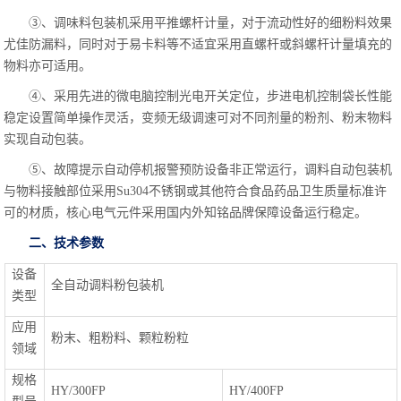
③、调味料包装机采用平推螺杆计量，对于流动性好的细粉料效果
尤佳防漏料，同时对于易卡料等不适宜采用直螺杆或斜螺杆计量填充的
物料亦可适用。
④、采用先进的微电脑控制光电开关定位，步进电机控制袋长性能
稳定设置简单操作灵活，变频无级调速可对不同剂量的粉剂、粉末物料
实现自动包装。
⑤、故障提示自动停机报警预防设备非正常运行，调料自动包装机
与物料接触部位采用Su304不锈钢或其他符合食品药品卫生质量标准许
可的材质，核心电气元件采用国内外知铭品牌保障设备运行稳定。
二、技术参数
设备
全自动调料粉包装机
类型
应用
粉末、粗粉料、颗粒粉粒
领域
规格
HY/300FP
HY/400FP