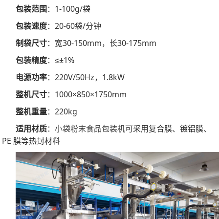
包装范围
：1-100g/袋
包装速度
：20-60袋/分钟
制袋尺寸
：宽30-150mm，长30-175mm
包装精度
：≤±1%
电源功率
：220V/50Hz，1.8kW
整机尺寸
：1000×850×1750mm
整机重量
：220kg
适用材质
：
小袋粉末食品包装机
可采用复合膜、镀铝膜、
PE 膜等热封材料