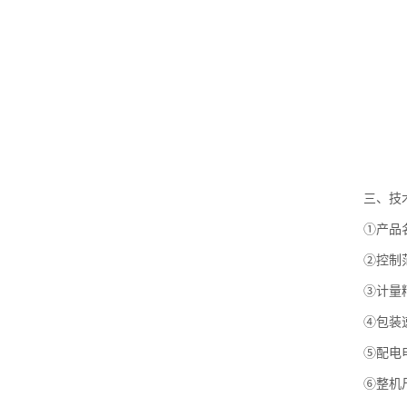
三、技
①产品
②控制范
③计量精
④包装速
⑤配电电
⑥整机尺