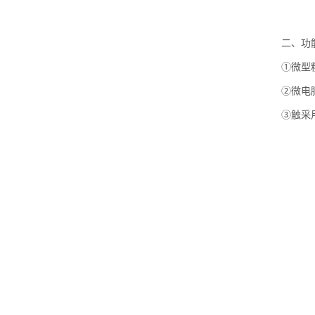
二、功
①微型
②微电
③触采