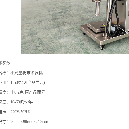
术参数
名称：小剂量粉末灌装机
围：1-50克(因产品而异)
度：士0.2克(因产品而异)
度：10-60包/分钟
压：220V/50HZ
寸：70mm
×
90mm
×
210mm