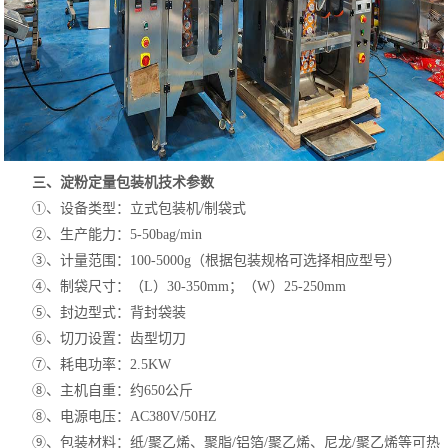
三、淀粉
定量包装机技术参数
①、设备类型：立式包装机/制袋式
②、生产能力：5-50bag/min
③、计量范围：100-5000g（根据包装规格可选择相应型号）
④、制袋尺寸：（L）30-350mm；（W）25-250mm
⑤、封边型式：背封袋装
⑥、切刀设置：齿型切刀
⑦、耗电功率：2.5KW
⑧、主机自重：约650公斤
⑧、电源电压：AC380V/50HZ
⑨、包装材料：纸/聚乙烯、聚脂/铝箔/聚乙烯、尼龙/聚乙烯等可热