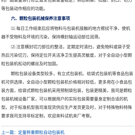
的产品重量进行修正直至包装重量稳定，熟悉制袋、拉膜、封口、切刀
等包装动作相应的功能。
六、颗粒包装机械保养注意事项
⑴.每日工作结束后应将物料与包装机接触的地方擦拭干净，使机
器不受物料及环境的污染，保持横封轴运动部位润滑。
⑵.注意横封切刀部位的整洁，定期定时清扫，避免物料或袋子受
热后污染切刀，保持定位开关洁净卫生提高灵敏度，对于全自动小型颗
粒包装机松动的螺丝及时加固。
颗粒包装设备类型较多，有立式包装机、给袋式包装机等食品包装
机可供选择，全自动小型颗粒包装机价格相对较低，更多用在小食品包
装方面，给袋式颗粒包装机采用预制袋包装，包装更精美，我司是颗粒
包装机械设备厂家，可以根据用户的实际包装需要量身定制合适的机
型。对于标准机型我司准现货供应生产发货更及时，对于特殊物料特殊
要求我司支持非标定制，欢迎来料试机来厂考察。
上一篇：定量称重颗粒自动包装机